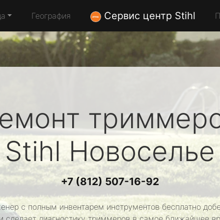
Сервис центр Stihl
да
География
П
емонт триммер
Stihl
Новоселье
+7 (812) 507-16-92
енер с полным инвентарем инструментов бесплатно добе
и сделает диагностику триммеров в самое ближайшее в