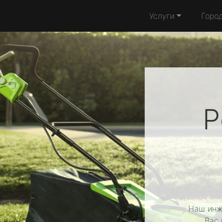
Услуги
Горо
Р
Наш инж
Вас 