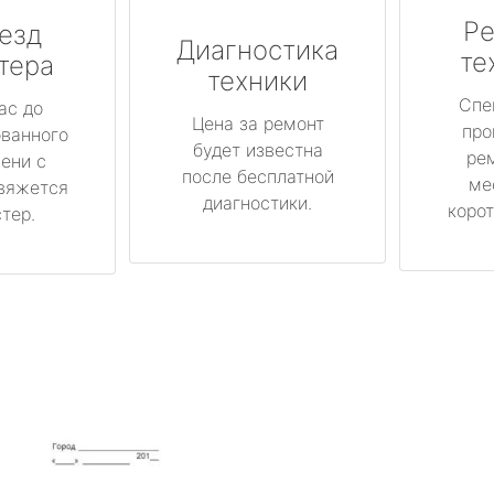
Ре
езд
Диагностика
те
тера
техники
Спе
ас до
Цена за ремонт
про
ованного
будет известна
ре
ени с
после бесплатной
ме
вяжется
диагностики.
корот
тер.