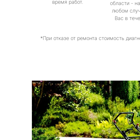
время работ.
области - н
любом случ
Вас в теч
*При отказе от ремонта стоимость диагн