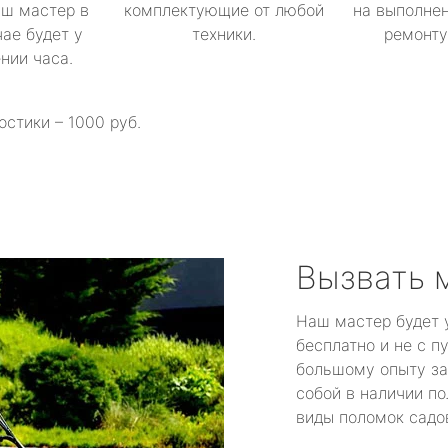
аш мастер в
комплектующие от любой
на выполнен
ае будет у
техники.
ремонту 
ении часа.
остики – 1000 руб.
Вызвать 
Наш мастер будет 
бесплатно и не с п
большому опыту за
собой в наличии по
виды поломок садов