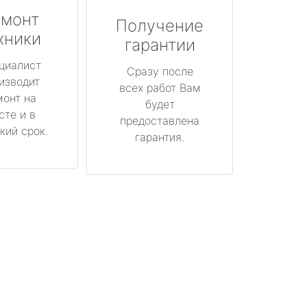
монт
Получение
хники
гарантии
циалист
Сразу после
изводит
всех работ Вам
монт на
будет
сте и в
предоставлена
кий срок.
гарантия.