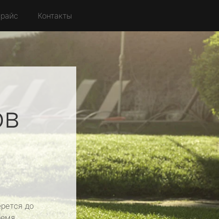
райс
Контакты
ов
рется до
ремя.