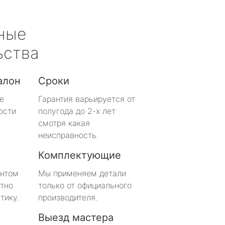
ные
ьства
алон
Сроки
е
Гарантия варьируется от
ости
полугода до 2-х лет
смотря какая
неисправность.
Комплектующие
онтом
Мы применяем детали
тно
только от официального
тику.
производителя.
Выезд мастера