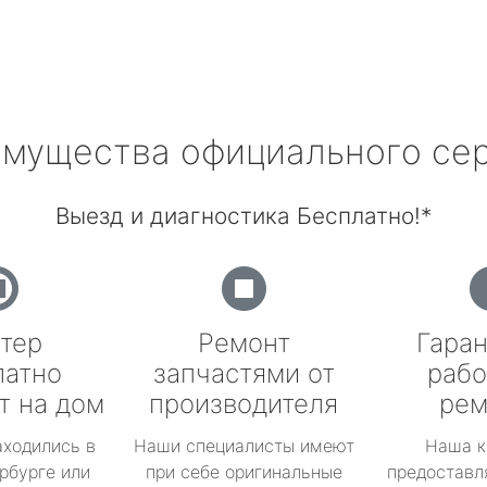
мущества официального се
Выезд и диагностика Бесплатно!*
тер
Ремонт
Гаран
латно
запчастями от
рабо
т на дом
производителя
рем
аходились в
Наши специалисты имеют
Наша к
рбурге или
при себе оригинальные
предоставл