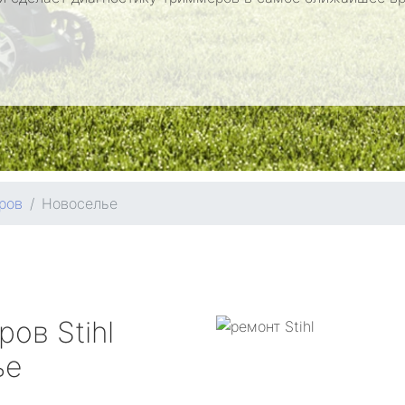
ров
Новоселье
еров
Stihl
ье