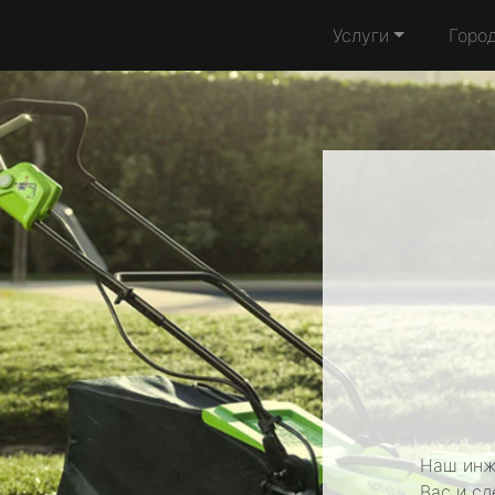
Услуги
Горо
Наш инж
Вас и с