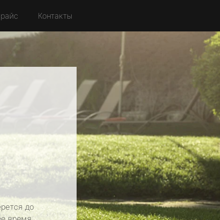
райс
Контакты
рется до
е время.