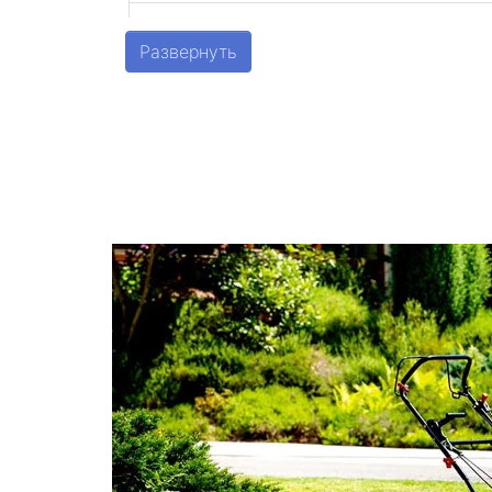
Шушары
Развернуть
Парголово
Металлострой
Стрельна
Песочный
Понтонный
Левашово
Лисий Нос
Репино