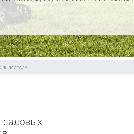
х пылесосов
 садовых
ов