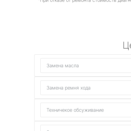
*При отказе от ремонта стоимость диагн
Ц
Замена масла
Замена ремня хода
Техничекое обсуживание