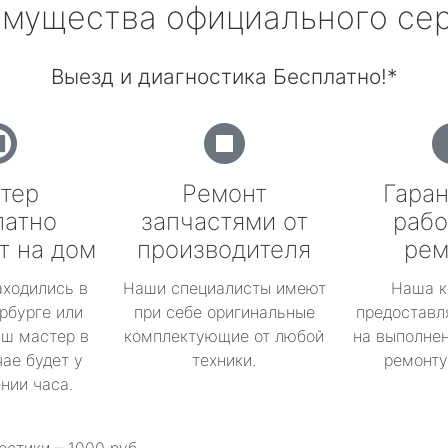
мущества официального се
Выезд и диагностика Бесплатно!*
тер
Ремонт
Гаран
латно
запчастями от
рабо
т на дом
производителя
рем
аходились в
Наши специалисты имеют
Наша к
рбурге или
при себе оригинальные
предоставл
аш мастер в
комплектующие от любой
на выполнен
ае будет у
техники.
ремонту 
ении часа.