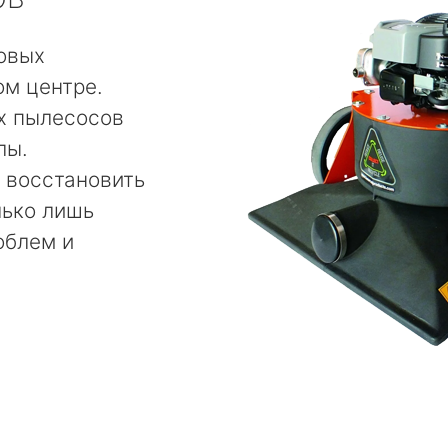
овых
ом центре.
х пылесосов
лы.
 восстановить
лько лишь
облем и