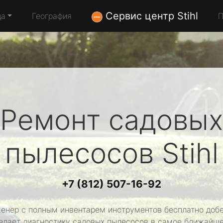
Сервис центр Stihl
да
География
П
Ремонт садовых
пылесосов
Stihl
+7 (812) 507-16-92
енер с полным инвентарем инструментов бесплатно добе
делает диагностику садовых пылесосов в самое ближайше