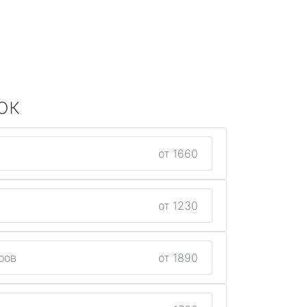
ок
от 1660
от 1230
ров
от 1890