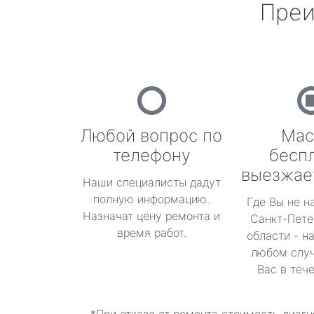
Преи
Любой вопрос по
Мас
телефону
бесп
выезжае
Наши специалисты дадут
полную информацию.
Где Вы не н
Назначат цену ремонта и
Санкт-Пете
время работ.
области - н
любом случ
Вас в теч