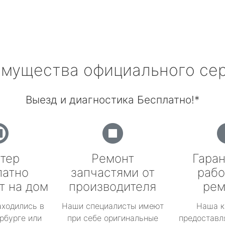
мущества официального се
Выезд и диагностика Бесплатно!*
тер
Ремонт
Гаран
латно
запчастями от
рабо
т на дом
производителя
рем
аходились в
Наши специалисты имеют
Наша к
рбурге или
при себе оригинальные
предоставл