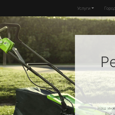
Услуги
Горо
Р
Наш инж
Вас 