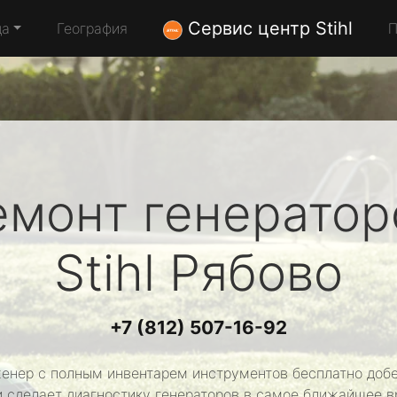
Сервис центр Stihl
да
География
П
емонт генератор
Stihl
Рябово
+7 (812) 507-16-92
енер с полным инвентарем инструментов бесплатно добе
и сделает диагностику генераторов в самое ближайшее в