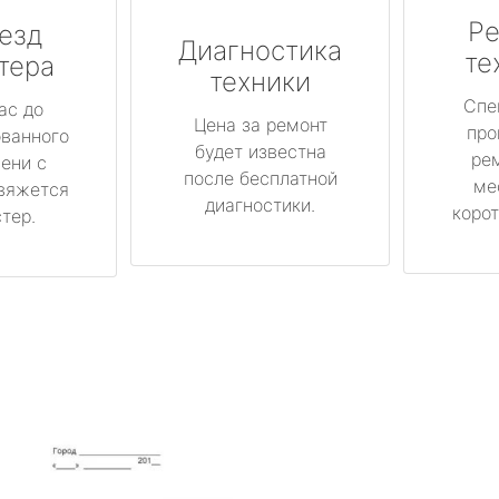
Ре
езд
Диагностика
те
тера
техники
Спе
ас до
Цена за ремонт
про
ованного
будет известна
ре
ени с
после бесплатной
ме
вяжется
диагностики.
корот
тер.