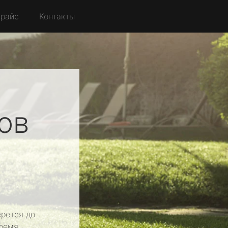
райс
Контакты
ов
рется до
ремя.