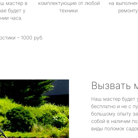
аш мастер в
комплектующие от любой
на выполнен
ае будет у
техники.
ремонту 
ении часа.
остики – 1000 руб.
Вызвать 
Наш мастер будет 
бесплатно и не с п
большому опыту за
собой в наличии по
виды поломок садов