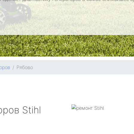
оров
Рябово
оров
Stihl