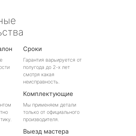
ные
ьства
алон
Сроки
е
Гарантия варьируется от
ости
полугода до 2-х лет
смотря какая
неисправность.
Комплектующие
онтом
Мы применяем детали
тно
только от официального
тику.
производителя.
Выезд мастера