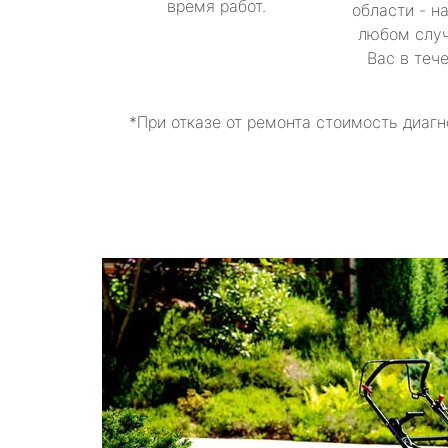
время работ.
области - н
любом случ
Вас в теч
*При отказе от ремонта стоимость диагн