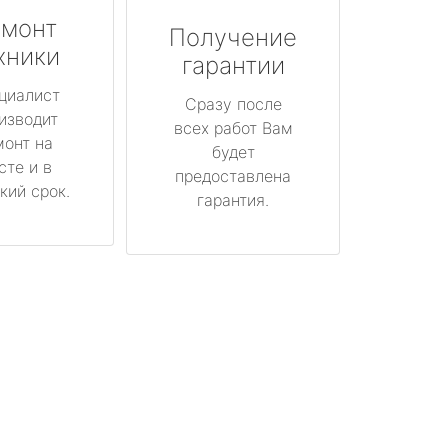
монт
Получение
хники
гарантии
циалист
Сразу после
изводит
всех работ Вам
монт на
будет
сте и в
предоставлена
кий срок.
гарантия.