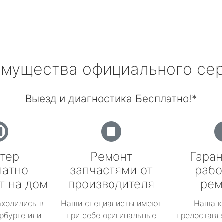
мущества официального се
Выезд и диагностика Бесплатно!*
тер
Ремонт
Гаран
латно
запчастями от
рабо
т на дом
производителя
рем
аходились в
Наши специалисты имеют
Наша к
рбурге или
при себе оригинальные
предоставл