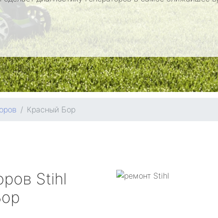
оров
Красный Бор
оров
Stihl
Бор