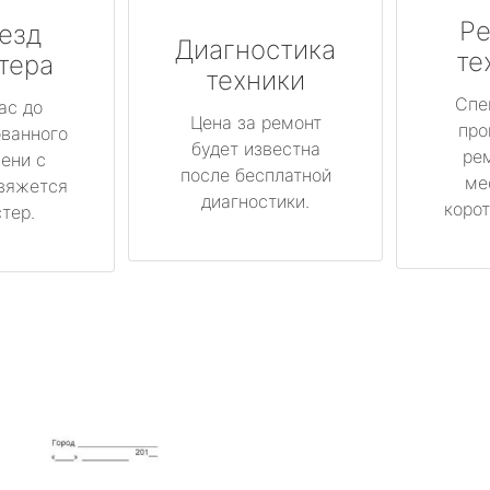
Ре
езд
Диагностика
те
тера
техники
Спе
ас до
Цена за ремонт
про
ованного
будет известна
ре
ени с
после бесплатной
ме
вяжется
диагностики.
корот
тер.