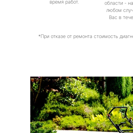
время работ.
области - н
любом случ
Вас в теч
*При отказе от ремонта стоимость диагн