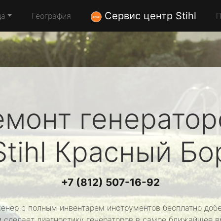
Сервис центр Stihl
да
География
П
емонт генератор
Stihl
Красный Бо
+7 (812) 507-16-92
енер с полным инвентарем инструментов бесплатно добе
и сделает диагностику генераторов в самое ближайшее в