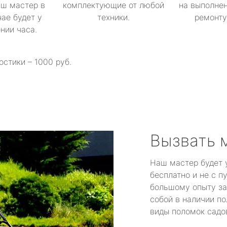
аш мастер в
комплектующие от любой
на выполнен
ае будет у
техники.
ремонту 
ении часа.
остики – 1000 руб.
Вызвать 
Наш мастер будет 
бесплатно и не с п
большому опыту за
собой в наличии по
виды поломок садов