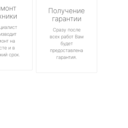
монт
Получение
хники
гарантии
циалист
Сразу после
изводит
всех работ Вам
монт на
будет
сте и в
предоставлена
кий срок.
гарантия.