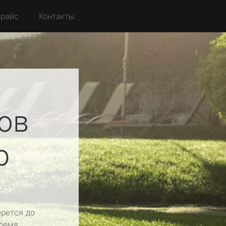
райс
Контакты
ов
р
рется до
ремя.