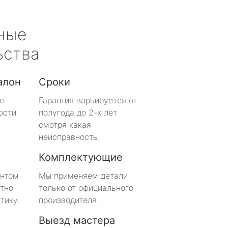
ные
ьства
алон
Сроки
е
Гарантия варьируется от
ости
полугода до 2-х лет
смотря какая
неисправность.
Комплектующие
онтом
Мы применяем детали
тно
только от официального
тику.
производителя.
Выезд мастера