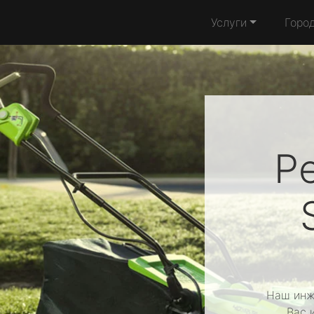
Услуги
Горо
Р
Наш инж
Вас 