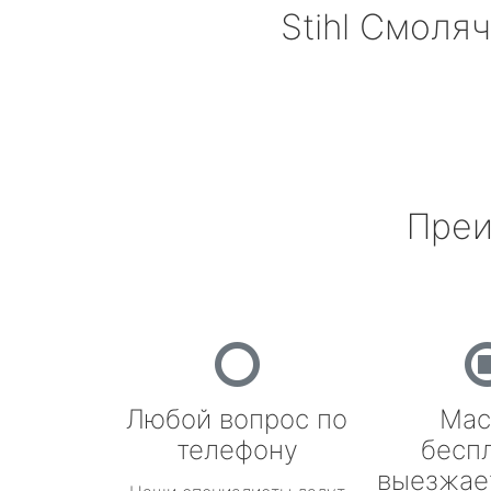
Stihl
Смоляч
Преи
Любой вопрос по
Мас
телефону
бесп
выезжае