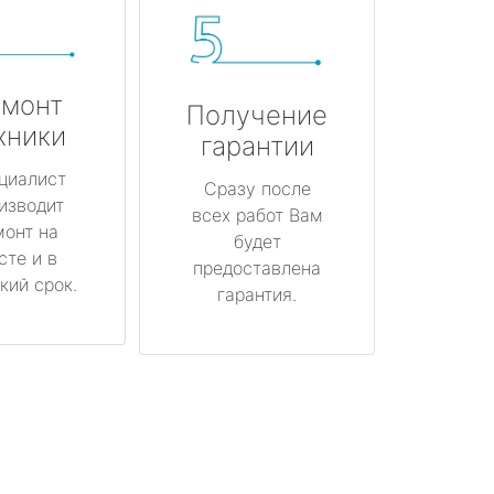
монт
Получение
хники
гарантии
циалист
Сразу после
изводит
всех работ Вам
монт на
будет
сте и в
предоставлена
кий срок.
гарантия.