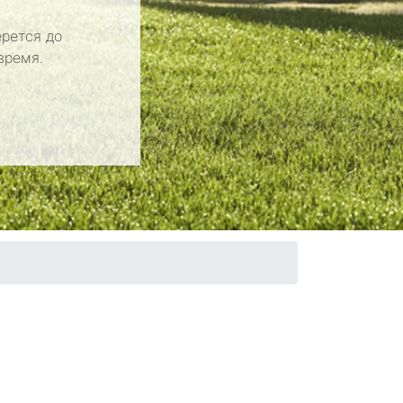
рется до
время.