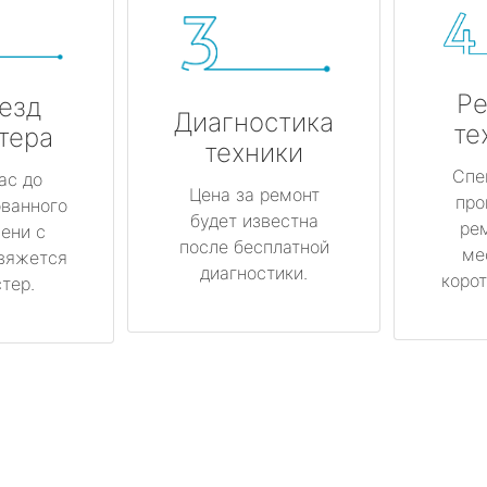
Ре
езд
Диагностика
те
тера
техники
Спе
ас до
Цена за ремонт
про
ованного
будет известна
ре
ени с
после бесплатной
ме
вяжется
диагностики.
корот
тер.