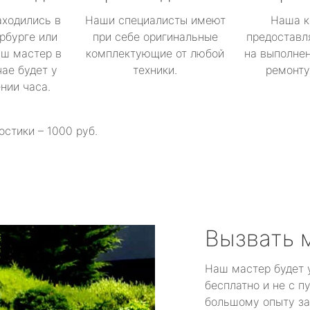
аходились в
Наши специалисты имеют
Наша к
рбурге или
при себе оригинальные
предоставл
аш мастер в
комплектующие от любой
на выполнен
ае будет у
техники.
ремонту 
ении часа.
остики – 1000 руб.
Вызвать 
Наш мастер будет 
бесплатно и не с п
большому опыту за