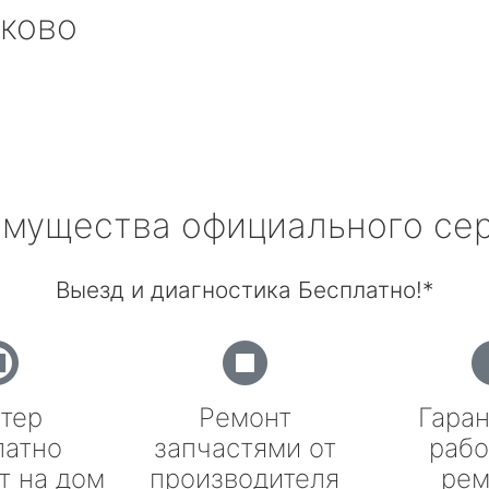
ково
мущества официального се
Выезд и диагностика Бесплатно!*
тер
Ремонт
Гаран
латно
запчастями от
рабо
т на дом
производителя
рем