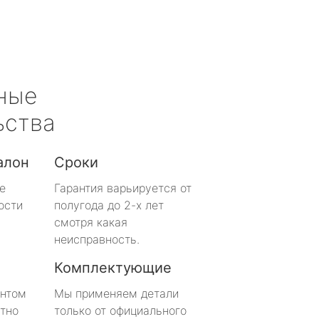
ные
ьства
алон
Сроки
е
Гарантия варьируется от
ости
полугода до 2-х лет
смотря какая
неисправность.
Комплектующие
онтом
Мы применяем детали
тно
только от официального