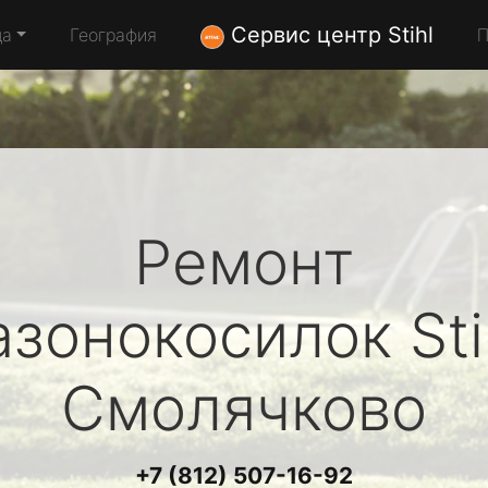
Сервис центр Stihl
да
География
П
Ремонт
азонокосилок
Sti
Смолячково
+7 (812) 507-16-92