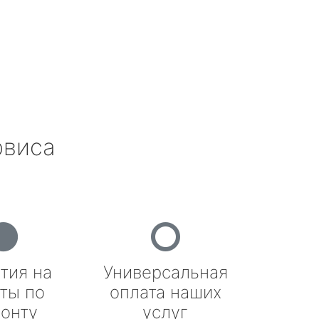
рвиса
тия на
Универсальная
ты по
оплата наших
онту
услуг