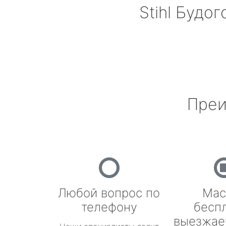
Stihl
Будог
Преи
Любой вопрос по
Мас
телефону
бесп
выезжае