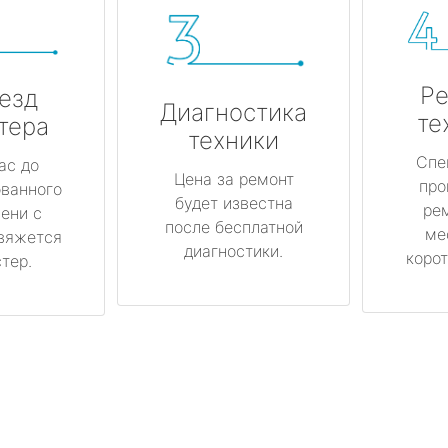
Ре
езд
Диагностика
те
тера
техники
Спе
ас до
Цена за ремонт
про
ованного
будет известна
ре
ени с
после бесплатной
ме
вяжется
диагностики.
корот
тер.