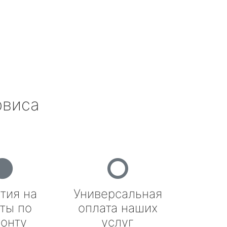
рвиса
тия на
Универсальная
ты по
оплата наших
онту
услуг