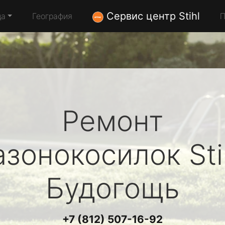
Сервис центр Stihl
да
География
П
Ремонт
азонокосилок
Sti
Будогощь
+7 (812) 507-16-92