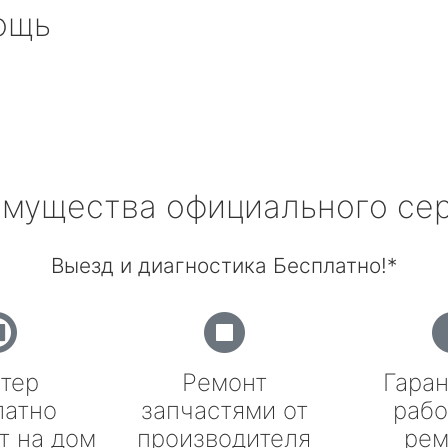
ощь
мущества официального се
Выезд и диагностика Бесплатно!*
тер
Ремонт
Гаран
латно
запчастями от
рабо
т на дом
производителя
рем