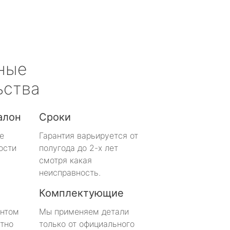
ные
ьства
алон
Сроки
е
Гарантия варьируется от
ости
полугода до 2-х лет
смотря какая
неисправность.
Комплектующие
онтом
Мы применяем детали
тно
только от официального