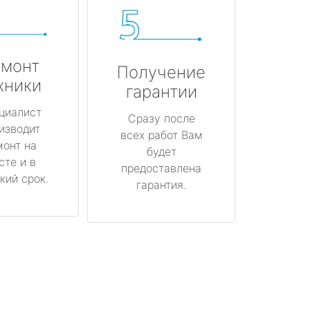
монт
Получение
хники
гарантии
циалист
Сразу после
изводит
всех работ Вам
монт на
будет
сте и в
предоставлена
кий срок.
гарантия.