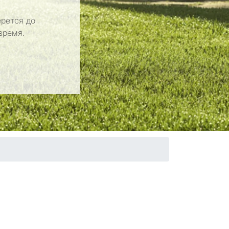
рется до
время.