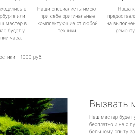
аходились в
Наши специалисты имеют
Наша к
рбурге или
при себе оригинальные
предоставл
аш мастер в
комплектующие от любой
на выполнен
ае будет у
техники.
ремонту 
ении часа.
остики – 1000 руб.
Вызвать 
Наш мастер будет 
бесплатно и не с п
большому опыту за