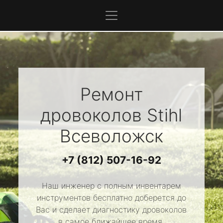
Ремонт
дровоколов
Stihl
Всеволожск
+7 (812) 507-16-92
Наш инженер с полным инвентарем
инструментов бесплатно доберется до
Вас и сделает диагностику дровоколов
в самое ближайшее время.