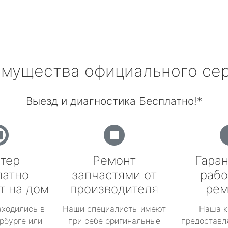
мущества официального се
Выезд и диагностика Бесплатно!*
тер
Ремонт
Гаран
латно
запчастями от
рабо
т на дом
производителя
рем
аходились в
Наши специалисты имеют
Наша к
рбурге или
при себе оригинальные
предоставл