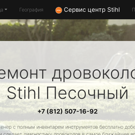
Сервис центр Stihl
да
География
П
емонт дровокол
Stihl
Песочный
+7 (812) 507-16-92
енер с полным инвентарем инструментов бесплатно добе
и сделает диагностику дровоколов в самое ближайшее в