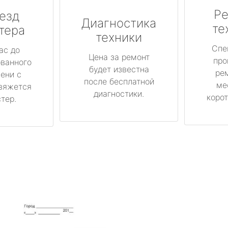
Ре
езд
Диагностика
те
тера
техники
Спе
ас до
Цена за ремонт
про
ованного
будет известна
ре
ени с
после бесплатной
ме
вяжется
диагностики.
корот
тер.