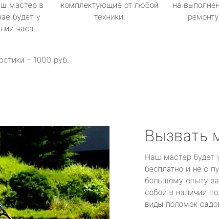
аш мастер в
комплектующие от любой
на выполнен
ае будет у
техники.
ремонту 
ении часа.
остики – 1000 руб.
Вызвать 
Наш мастер будет 
бесплатно и не с п
большому опыту за
собой в наличии по
виды поломок садов