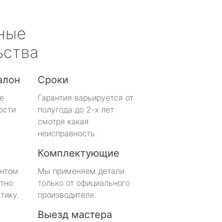
ные
ьства
алон
Сроки
е
Гарантия варьируется от
ости
полугода до 2-х лет
смотря какая
неисправность.
Комплектующие
онтом
Мы применяем детали
тно
только от официального
тику.
производителя.
Выезд мастера