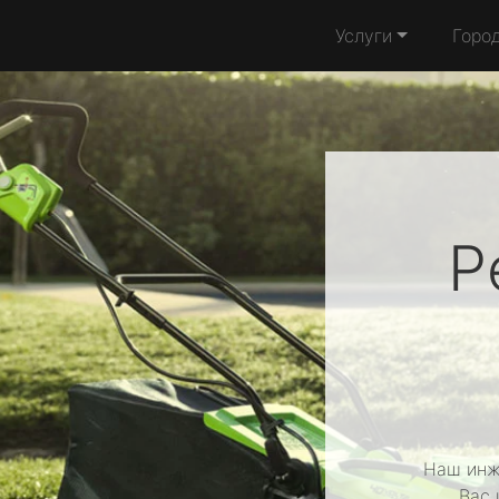
Услуги
Горо
Р
Наш инж
Вас 