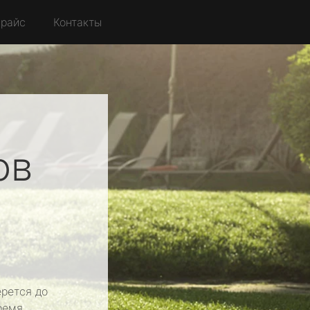
райс
Контакты
ов
рется до
ремя.