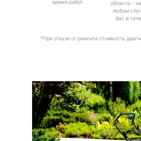
время работ.
области - н
любом случ
Вас в теч
*При отказе от ремонта стоимость диагн