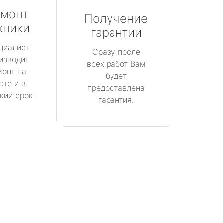
монт
Получение
хники
гарантии
циалист
Сразу после
изводит
всех работ Вам
монт на
будет
сте и в
предоставлена
кий срок.
гарантия.