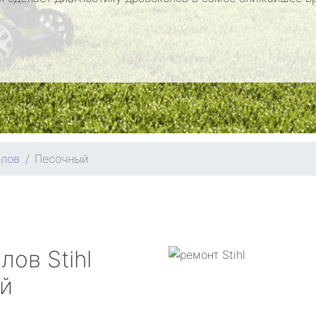
олов
Песочный
олов
Stihl
й