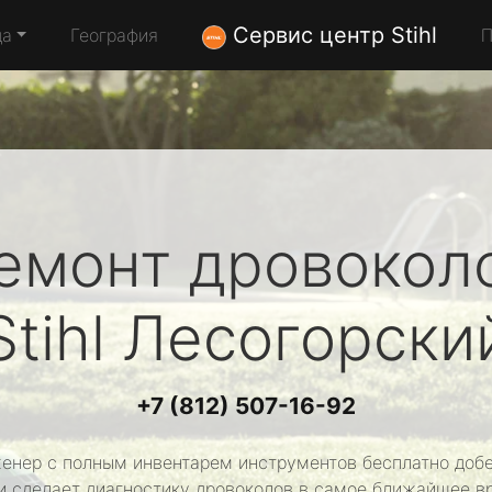
Сервис центр Stihl
да
География
П
емонт дровокол
Stihl
Лесогорски
+7 (812) 507-16-92
енер с полным инвентарем инструментов бесплатно добе
и сделает диагностику дровоколов в самое ближайшее в