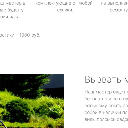
аш мастер в
комплектующие от любой
на выполнен
ае будет у
техники.
ремонту 
ении часа.
остики – 1000 руб.
Вызвать 
Наш мастер будет 
бесплатно и не с п
большому опыту за
собой в наличии по
виды поломок садов