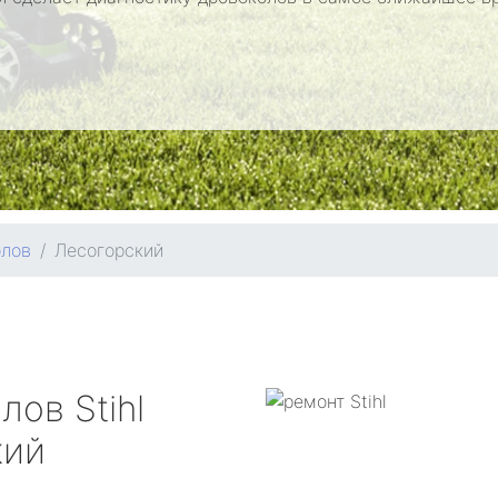
олов
Лесогорский
олов
Stihl
кий