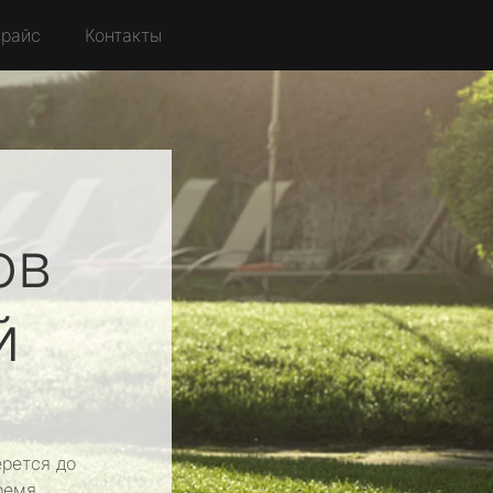
райс
Контакты
ов
й
рется до
ремя.