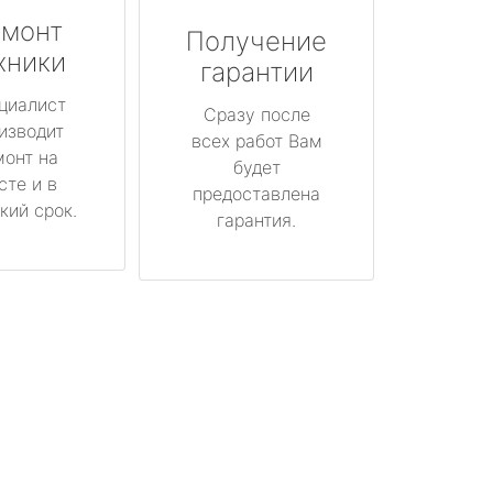
монт
Получение
хники
гарантии
циалист
Сразу после
изводит
всех работ Вам
монт на
будет
сте и в
предоставлена
кий срок.
гарантия.