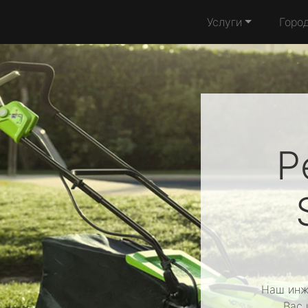
Услуги
Горо
Р
Наш инж
Вас 