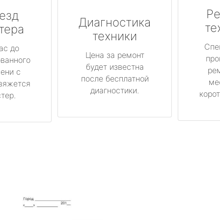
Ре
езд
Диагностика
те
тера
техники
Спе
ас до
Цена за ремонт
про
ованного
будет известна
ре
ени с
после бесплатной
ме
вяжется
диагностики.
корот
тер.