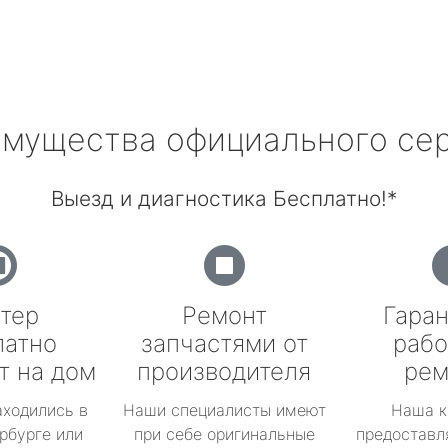
мущества официального се
Выезд и диагностика Бесплатно!*
тер
Ремонт
Гаран
латно
запчастями от
рабо
т на дом
производителя
рем
аходились в
Наши специалисты имеют
Наша к
рбурге или
при себе оригинальные
предоставл