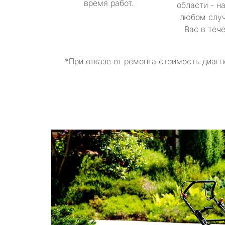
время работ.
области - н
любом случ
Вас в теч
*При отказе от ремонта стоимость диагн