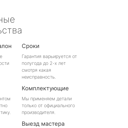
ные
ьства
алон
Сроки
е
Гарантия варьируется от
ости
полугода до 2-х лет
смотря какая
неисправность.
Комплектующие
онтом
Мы применяем детали
тно
только от официального
тику.
производителя.
Выезд мастера