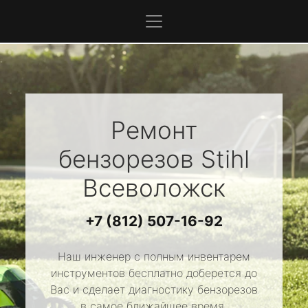
Ремонт
бензорезов
Stihl
Всеволожск
+7 (812) 507-16-92
Наш инженер с полным инвентарем
инструментов бесплатно доберется до
Вас и сделает диагностику бензорезов
в самое ближайшее время.