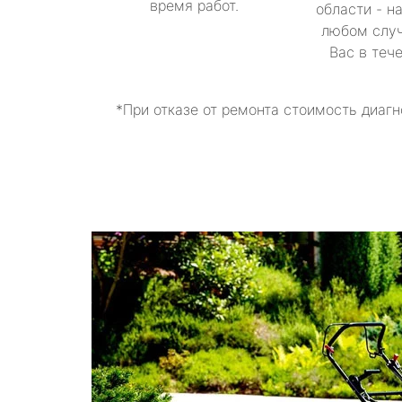
время работ.
области - н
любом случ
Вас в теч
*При отказе от ремонта стоимость диагн