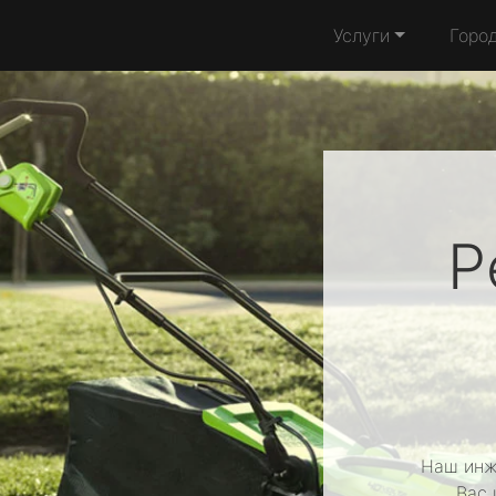
Услуги
Горо
Р
Наш инж
Вас 