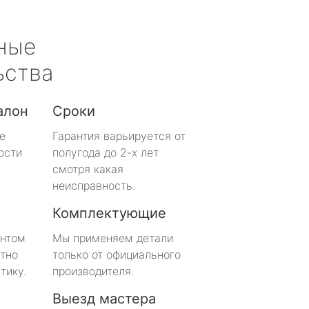
ные
ьства
алон
Сроки
е
Гарантия варьируется от
ости
полугода до 2-х лет
смотря какая
неисправность.
Комплектующие
онтом
Мы применяем детали
тно
только от официального
тику.
производителя.
Выезд мастера