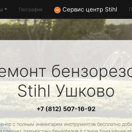
Сервис центр Stihl
да
География
П
емонт бензорез
Stihl
Ушково
+7 (812) 507-16-92
енер с полным инвентарем инструментов бесплатно добе
и сделает диагностику бензорезов в самое ближайшее в