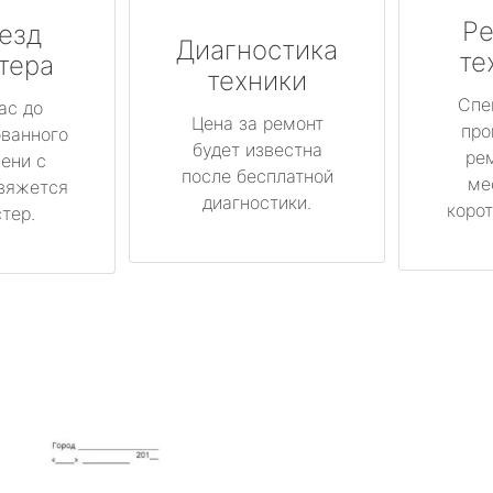
Ре
езд
Диагностика
те
тера
техники
Спе
ас до
Цена за ремонт
про
ованного
будет известна
ре
ени с
после бесплатной
ме
вяжется
диагностики.
корот
тер.