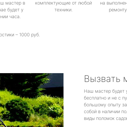
аш мастер в
комплектующие от любой
на выполнен
ае будет у
техники.
ремонту 
ении часа.
остики – 1000 руб.
Вызвать 
Наш мастер будет 
бесплатно и не с п
большому опыту за
собой в наличии по
виды поломок садов