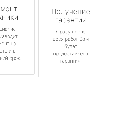
монт
Получение
хники
гарантии
циалист
Сразу после
изводит
всех работ Вам
монт на
будет
сте и в
предоставлена
кий срок.
гарантия.