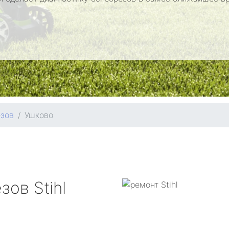
езов
Ушково
езов
Stihl