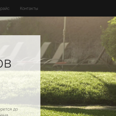
райс
Контакты
ов
рется до
ремя.