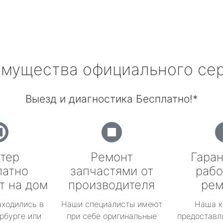
мущества официального се
Выезд и диагностика Бесплатно!*
тер
Ремонт
Гаран
латно
запчастями от
рабо
т на дом
производителя
рем
аходились в
Наши специалисты имеют
Наша к
рбурге или
при себе оригинальные
предоставл