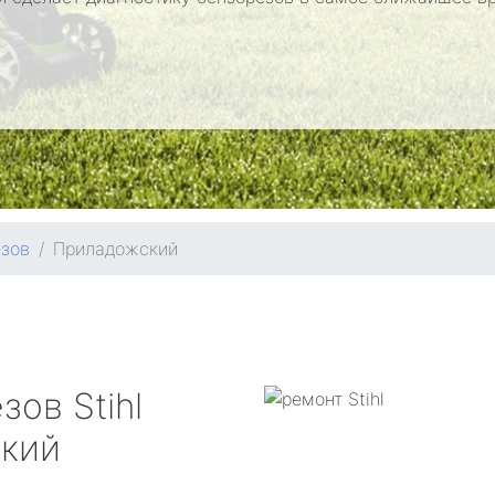
езов
Приладожский
езов
Stihl
кий