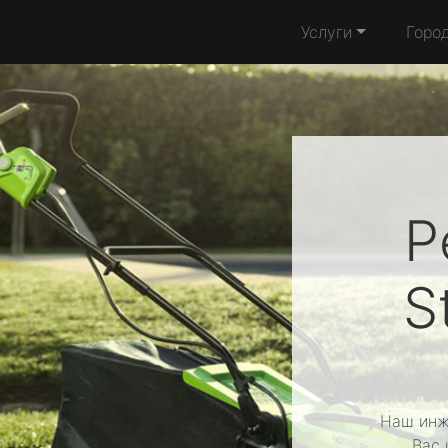
Услуги
Горо
Р
S
Наш инж
Вас 