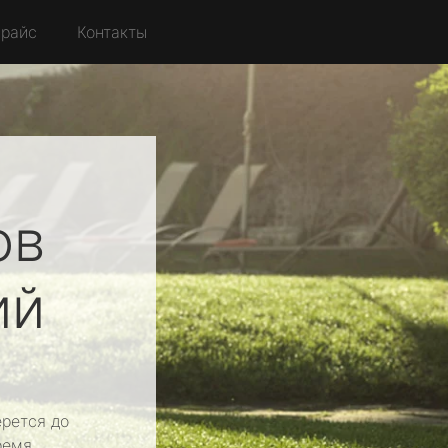
райс
Контакты
ов
ий
рется до
ремя.