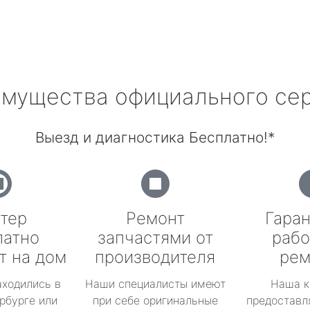
мущества официального се
Выезд и диагностика Бесплатно!*
тер
Ремонт
Гаран
латно
запчастями от
рабо
т на дом
производителя
рем
аходились в
Наши специалисты имеют
Наша к
рбурге или
при себе оригинальные
предоставл