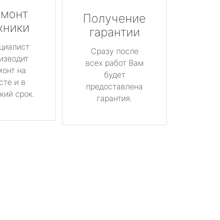
монт
Получение
хники
гарантии
циалист
Сразу после
изводит
всех работ Вам
монт на
будет
сте и в
предоставлена
кий срок.
гарантия.