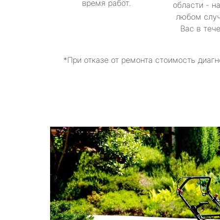
время работ.
области - н
любом случ
Вас в теч
*При отказе от ремонта стоимость диагн