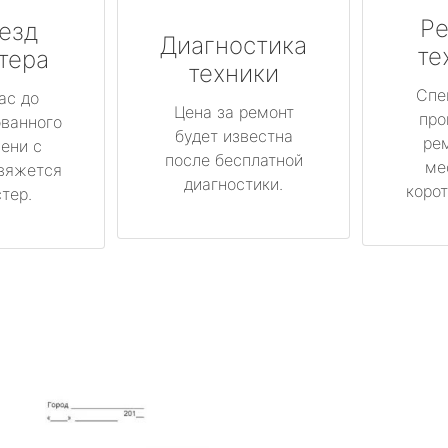
Ре
езд
Диагностика
те
тера
техники
Спе
ас до
Цена за ремонт
про
ованного
будет известна
ре
ени с
после бесплатной
ме
вяжется
диагностики.
корот
тер.