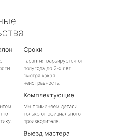
ные
ьства
алон
Сроки
е
Гарантия варьируется от
ости
полугода до 2-х лет
смотря какая
неисправность.
Комплектующие
онтом
Мы применяем детали
тно
только от официального
тику.
производителя.
Выезд мастера