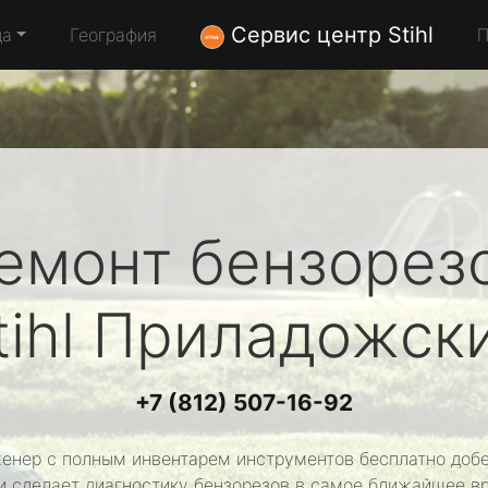
Сервис центр Stihl
да
География
П
емонт бензорез
tihl
Приладожск
+7 (812) 507-16-92
енер с полным инвентарем инструментов бесплатно добе
и сделает диагностику бензорезов в самое ближайшее в