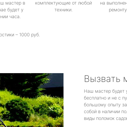
аш мастер в
комплектующие от любой
на выполнен
ае будет у
техники.
ремонту 
ении часа.
остики – 1000 руб.
Вызвать 
Наш мастер будет 
бесплатно и не с п
большому опыту за
собой в наличии по
виды поломок садов